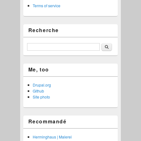
Terms of service
Recherche
Rechercher
Me, too
Drupal.org
Github
Site photo
Recommandé
Herminghaus | Malerei