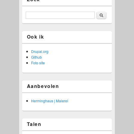
Zoeken
Ook ik
Drupal.org
Github
Foto site
Aanbevolen
Herminghaus | Malerei
Talen