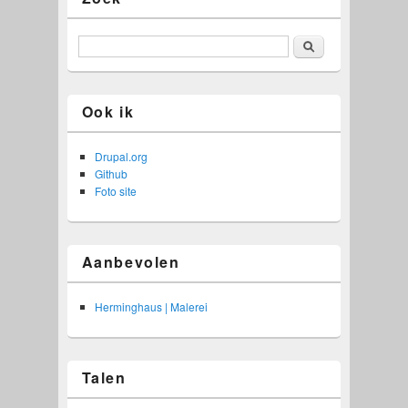
Zoeken
Ook ik
Drupal.org
Github
Foto site
Aanbevolen
Herminghaus | Malerei
Talen