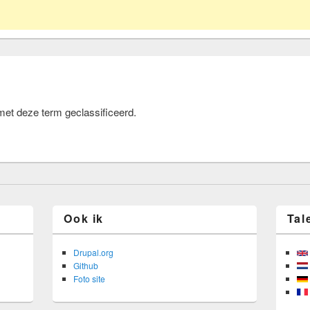
et deze term geclassificeerd.
Ook ik
Tal
Drupal.org
Github
Foto site