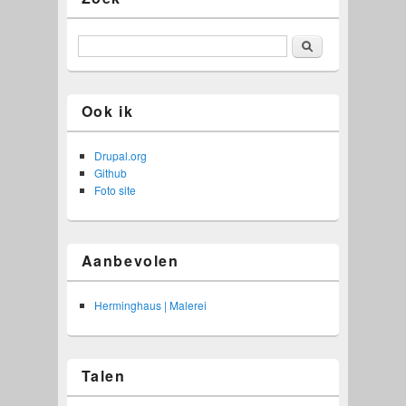
Zoeken
Ook ik
Drupal.org
Github
Foto site
Aanbevolen
Herminghaus | Malerei
Talen