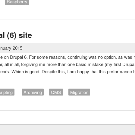
Raspberry
l (6) site
anuary 2015
te on Drupal 6. For some reasons, continuing was no option, as was m
r, all in all, forgiving me more than one basic mistake (my first Drupa
years. Which is good. Despite this, I am happy that this performance 
ripting
Archiving
CMS
Migration