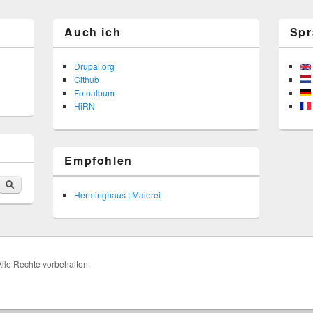
Auch ich
Spr
Drupal.org
Github
Fotoalbum
HiRN
Empfohlen
Suche
Herminghaus | Malerei
lle Rechte vorbehalten.