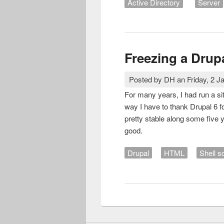
Active Directory
Server
Freezing a Drupa
Posted by
DH
an
Friday, 2 J
For many years, I had run a si
way I have to thank Drupal 6 fo
pretty stable along some five 
good.
Drupal
HTML
Shell sc