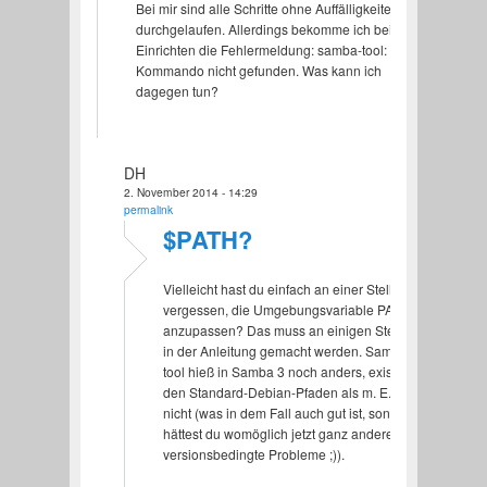
Bei mir sind alle Schritte ohne Auffälligkeiten
durchgelaufen. Allerdings bekomme ich beim
Einrichten die Fehlermeldung: samba-tool:
Kommando nicht gefunden. Was kann ich
dagegen tun?
DH
2. November 2014 - 14:29
permalink
$PATH?
Vielleicht hast du einfach an einer Stelle
vergessen, die Umgebungsvariable PATH
anzupassen? Das muss an einigen Stellen
in der Anleitung gemacht werden. Samba-
tool hieß in Samba 3 noch anders, existiert in
den Standard-Debian-Pfaden als m. E. noch
nicht (was in dem Fall auch gut ist, sonst
hättest du womöglich jetzt ganz andere,
versionsbedingte Probleme ;)).