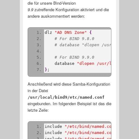
die für unsere Bind-Version
9.9
zutreffende Konfiguration aktiviert und die
andere auskommentiert werden:
dlz 
"AD DNS Zone"
{
# For BIND 9.8.0
# database "dlopen /usr/local/samb
# For BIND 9.9.0
    database 
"dlopen /usr/local/samba/
}
;
Anschließend wird diese Samba-Konfiguration
in der Datei
/usr/local/bind9/etc/named.conf
eingebunden. Im folgenden Beispiel ist das die
letzte Zeile:
include 
"/etc/bind/named.conf.options"
include 
"/etc/bind/named.conf.local"
;
include 
"/etc/bind/named.conf.default-