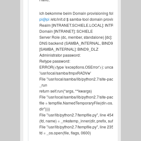
ich bekomme beim Domain provisioning folgende Fehlerm
pi@pi
/etc/init.d $ samba-tool domain provision
Realm [INTRANET.SCHIELE.LOCAL]: INTRANET.SCHIEL
Domain [INTRANET]: SCHIELE
Server Role (dc, member, standalone) [dc]: dc
DNS backend (SAMBA_INTERNAL, BIND9_FLATFILE, BI
[SAMBA_INTERNAL]: BIND9_DLZ
Administrator password:
Retype password:
ERROR(<type 'exceptions.OSError'>): uncaught exception - 
'/usr/local/samba/tmpxRADVw'
File "/usr/local/samba/lib/python2.7/site-packages/samba/net
_run
return self.run(*args, **kwargs)
File "/usr/local/samba/lib/python2.7/site-packages/samba/ne
file = tempfile.NamedTemporaryFile(dir=os.path.abspath(os.
dir"))))
File "/usr/lib/python2.7/tempfile.py", line 454, in NamedTem
(fd, name) = _mkstemp_inner(dir, prefix, suffix, flags)
File "/usr/lib/python2.7/tempfile.py", line 235, in _mkstemp_
fd = _os.open(file, flags, 0600)