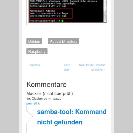
Debian
Active Directory
Raspberry
‹ Samba4
nach
NAS für die Domäne
oben
einrichten ›
Kommentare
Macxsis (nicht überprüft)
19. Oktober 2014 - 23:22
permalink
samba-tool: Kommando
nicht gefunden