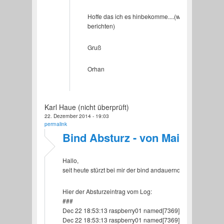
Hoffe das ich es hinbekomme....(werde
berichten)
Gruß
Orhan
Karl Haue (nicht überprüft)
22. Dezember 2014 - 19:03
permalink
Bind Absturz - von Mai bis jetzt
Hallo,
seit heute stürzt bei mir der bind andauernd ab. Starte ich d
Hier der Absturzeintrag vom Log:
###
Dec 22 18:53:13 raspberry01 named[7369]: samba_dlz:
Dec 22 18:53:13 raspberry01 named[7369]: samba_dlz: ldb: