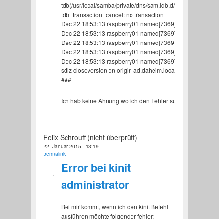
tdb(/usr/local/samba/private/dns/sam.ldb.d/DC=DOMA
tdb_transaction_cancel: no transaction
Dec 22 18:53:13 raspberry01 named[7369]: samba_dlz:
Dec 22 18:53:13 raspberry01 named[7369]: samba_dlz: faile
Dec 22 18:53:13 raspberry01 named[7369]: sdlz closeversio
Dec 22 18:53:13 raspberry01 named[7369]: db.c:463: ENSUR
Dec 22 18:53:13 raspberry01 named[7369]: exiting (due to as
sdlz closeversion on origin ad.daheim.local failed
###
Ich hab keine Ahnung wo ich den Fehler suchen soll - Tipp
Felix Schrouff (nicht überprüft)
22. Januar 2015 - 13:19
permalink
Error bei kinit
administrator
Bei mir kommt, wenn ich den kinit Befehl
ausführen möchte folgender fehler: