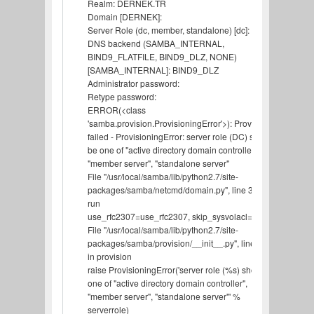
Realm: DERNEK.TR
Domain [DERNEK]:
Server Role (dc, member, standalone) [dc]: DC
DNS backend (SAMBA_INTERNAL,
BIND9_FLATFILE, BIND9_DLZ, NONE)
[SAMBA_INTERNAL]: BIND9_DLZ
Administrator password:
Retype password:
ERROR(<class
'samba.provision.ProvisioningError'>): Provision
failed - ProvisioningError: server role (DC) should
be one of "active directory domain controller",
"member server", "standalone server"
File "/usr/local/samba/lib/python2.7/site-
packages/samba/netcmd/domain.py", line 398, in
run
use_rfc2307=use_rfc2307, skip_sysvolacl=False)
File "/usr/local/samba/lib/python2.7/site-
packages/samba/provision/__init__.py", line 1912,
in provision
raise ProvisioningError('server role (%s) should be
one of "active directory domain controller",
"member server", "standalone server"' %
serverrole)