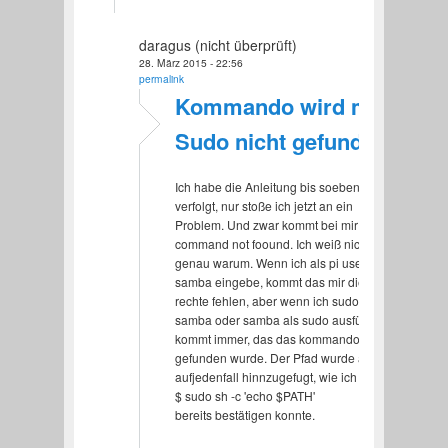
daragus (nicht überprüft)
28. März 2015 - 22:56
permalink
Kommando wird mit
Sudo nicht gefunden
Ich habe die Anleitung bis soeben
verfolgt, nur stoße ich jetzt an ein
Problem. Und zwar kommt bei mir immer
command not foound. Ich weiß nicht
genau warum. Wenn ich als pi user
samba eingebe, kommt das mir die
rechte fehlen, aber wenn ich sudo
samba oder samba als sudo ausführe,
kommt immer, das das kommando nicht
gefunden wurde. Der Pfad wurde aber
aufjedenfall hinnzugefugt, wie ich mit
$ sudo sh -c 'echo $PATH'
bereits bestätigen konnte.