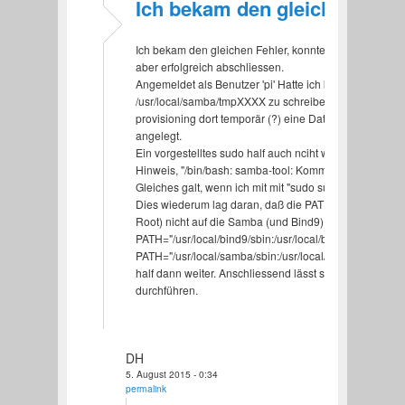
Ich bekam den gleichen Fehl
Ich bekam den gleichen Fehler, konnte diesen Schritt mi
aber erfolgreich abschliessen.
Angemeldet als Benutzer 'pi' Hatte ich keine Berechtigu
/usr/local/samba/tmpXXXX zu schreiben. Es wird wohl
provisioning dort temporär (?) eine Datei mit zufällig
angelegt.
Ein vorgestelltes sudo half auch nciht weiter; ich beka
Hinweis, "/bin/bash: samba-tool: Kommando nicht gefu
Gleiches galt, wenn ich mit mit "sudo su" als root anmel
Dies wiederum lag daran, daß die PATH-Umgebungsvar
Root) nicht auf die Samba (und Bind9) Binary-Pfade zei
PATH="/usr/local/bind9/sbin:/usr/local/bind9/bin:$PATH
PATH="/usr/local/samba/sbin:/usr/local/samba/bin:$PA
half dann weiter. Anschliessend lässt sich das Provisio
durchführen.
DH
5. August 2015 - 0:34
permalink