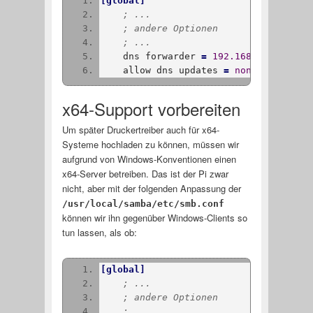
[
global
]
; ...
; andere Optionen
; ...
    dns forwarder 
=
 192.168.1.1
    allow dns updates 
=
 nonsecure and 
x64-Support vorbereiten
Um später Druckertreiber auch für x64-
Systeme hochladen zu können, müssen wir
aufgrund von Windows-Konventionen einen
x64-Server betreiben. Das ist der Pi zwar
nicht, aber mit der folgenden Anpassung der
/usr/local/samba/etc/smb.conf
können wir ihn gegenüber Windows-Clients so
tun lassen, als ob:
[
global
]
; ...
; andere Optionen
; ...