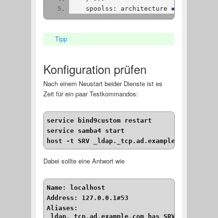
    spoolss: architecture 
=
 Windows x6
Tipp
Anzeigen
Konfiguration prüfen
Nach einem Neustart beider Dienste ist es
Zeit für ein paar Testkommandos:
service bind9custom restart
service samba4 start
host -t SRV _ldap._tcp.ad.example.com. loca
Dabei sollte eine Antwort wie
Name: localhost
Address: 127.0.0.1#53
_ldap._tcp.ad.example.com has SRV record 0 