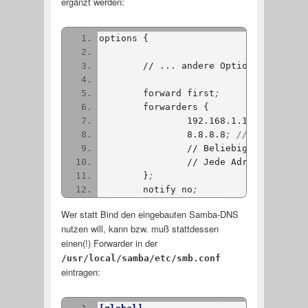
ergänzt werden:
options 
{
        // ... andere Optionen ...
        forward first
;
        forwarders 
{
                192.168.1.1
; // Lokale
                8.8.8.8
; // Google ode
                // Beliebige weitere e
                // Jede Adresse muß mi
}
;
        notify no
;
}
;
Wer statt Bind den eingebauten Samba-DNS
nutzen will, kann bzw. muß stattdessen
einen(!) Forwarder in der
/usr/local/samba/etc/smb.conf
eintragen: