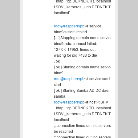
_ldap._tcp.DERNEK.TR. localhost; host -
t SRV _kerberos._udp.DERNEK.TR.
localhost"
root@raspberrypi
:~# service
bind9custom restart
[....] Stopping domain name service...:
bind9rndc: connect failed:
127.0.0.1#953: timed out
waiting for pid 7433 to die
. ok
[ ok ] Starting domain name service...:
bind9.
root@raspberrypi
:~# service samba4
start
[ ok ] Starting Samba AD DC daemon:
samba.
root@raspberrypi
:~# host -t SRV
_ldap._tcp.DERNEK.TR. localhost; host -
t SRV _kerberos._udp.DERNEK.TR.
localhost
;; connection timed out; no servers could
be reached
;; connection timed out; no servers could