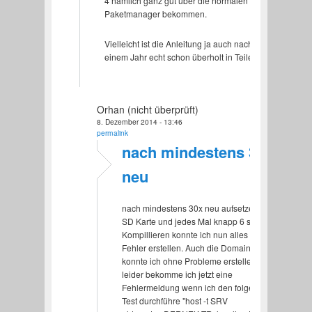
4 nämlich ganz gut über die normalen
Paketmanager bekommen.
Vielleicht ist die Anleitung ja auch nach
einem Jahr echt schon überholt in Teilen…
Orhan (nicht überprüft)
8. Dezember 2014 - 13:46
permalink
nach mindestens 30x
neu
nach mindestens 30x neu aufsetzen der
SD Karte und jedes Mal knapp 6 stunden
Kompillieren konnte ich nun alles ohne
Fehler erstellen. Auch die Domain
konnte ich ohne Probleme erstellen.
leider bekomme ich jetzt eine
Fehlermeldung wenn ich den folgenden
Test durchführe "host -t SRV