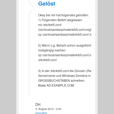
Gelöst
Okay bei mir hat folgendes geholfen:
1) Folgenden Befehl weglassen
mv /etc/krb5.conf
/usr/local/samba/private/krb5.conf.original
cp /usr/local/samba/private/krb5.conf /etc
2) Wenn o.g. Behehl schon ausgeführt, dann
rückgängig machen
cp /usr/local/samba/private/krb5.conf.original
/etc/krb5.conf
3) In der /etc/krb5.conf die Domain (Realm),
Servername und Windows Domäne in
GROSSBUCHSTABEN schreiben
Bswp AD.EXAMPLE.COM
DH
5. August 2015 - 0:30
permalink