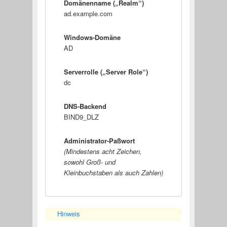
Domänenname („Realm“)
ad.example.com
Windows-Domäne
AD
Serverrolle („Server Role“)
dc
DNS-Backend
BIND9_DLZ
Administrator-Paßwort
(Mindestens acht Zeichen,
sowohl Groß- und
Kleinbuchstaben als auch Zahlen)
Hinweis
Anzeigen