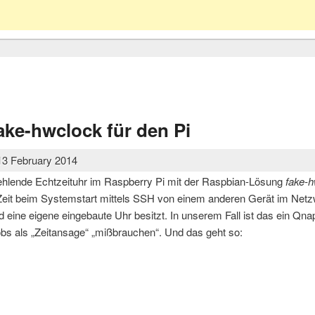
ake-hwclock für den Pi
13 February 2014
e fehlende Echtzeituhr im Raspberry Pi mit der Raspbian-Lösung
fake-
lle Zeit beim Systemstart mittels SSH von einem anderen Gerät im Ne
 eine eigene eingebaute Uhr besitzt. In unserem Fall ist das ein Qna
obs als „Zeitansage“ „mißbrauchen“. Und das geht so:
e fake-hwclock für den Pi