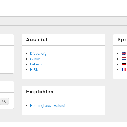
Auch ich
Spr
Drupal.org
Github
Fotoalbum
HiRN
Empfohlen
Suche
Herminghaus | Malerei